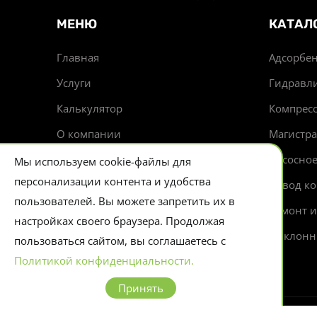
МЕНЮ
КАТАЛ
Главная
Адсорбен
Услуги
Гидравл
Калькулятор
Компрес
О компании
Магистр
Доставка
Насосно
Мы используем cookie-файлы для
персонализации контента и удобства
Новости
Отвод ко
пользователей. Вы можете запретить их в
Контакты
Ремонт 
настройках своего браузера. Продолжая
Циклонн
пользоваться сайтом, вы соглашаетесь с
Политикой конфиденциальности.
Принять