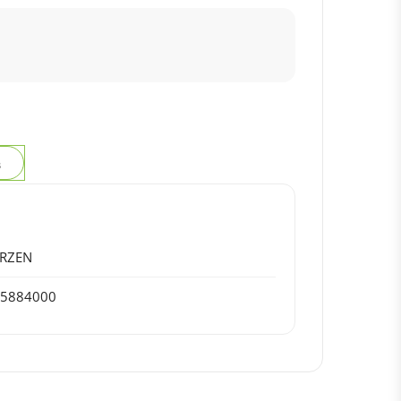
з
ERZEN
75884000