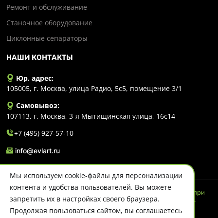
Ремонт и обслуживание
Станочное оборудование
Циклонные сепараторы
НАШИ КОНТАКТЫ
Юр. адрес:
105005, г. Москва, улица Радио, 5с5, помещение 3/1
Самовывоз:
107113, г. Москва, 3-я Мытищинская улица, 16с14
+7 (495) 927-57-10
info@evlart.ru
Мы используем cookie-файлы для персонализации
контента и удобства пользователей. Вы можете
© 2026 Evlart. Сайт несет информационный характер и ни при
запретить их в настройках своего браузера.
каких обстоятельствах не является публичной офертой.
Политика конфиденциальности
Продолжая пользоваться сайтом, вы соглашаетесь