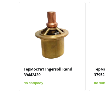
Быстрый просмотр
Добавить к сравнению
Добавить в избранное
Термостат Ingersoll Rand
Термо
39442439
37952
по запросу
по за