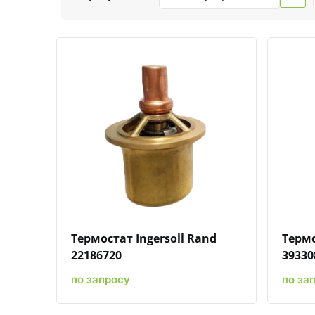
Быстрый просмотр
Добавить к сравнению
Добавить в избранное
Термостат Ingersoll Rand
Термо
22186720
39330
по запросу
по за