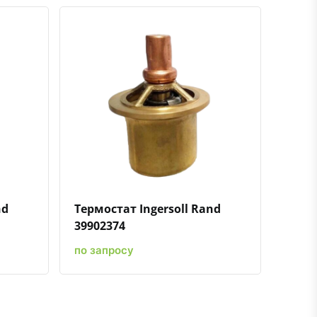
ению
ь в избранное
Быстрый просмотр
Добавить к сравнению
Добавить в избранное
nd
Термостат Ingersoll Rand
39902374
по запросу