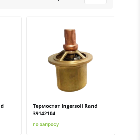
ению
ь в избранное
Быстрый просмотр
Добавить к сравнению
Добавить в избранное
nd
Термостат Ingersoll Rand
39142104
по запросу