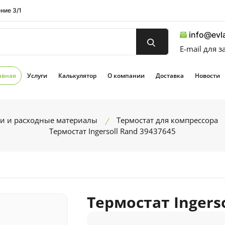
ние 3/1
info@evla
E-mail для 
авная
Услуги
Калькулятор
О компании
Доставка
Новости
ти и расходные материалы
Термостат для компрессора
Термостат Ingersoll Rand 39437645
Термостат Ingerso