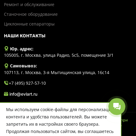
Ремонт и обслуживание
Станочное оборудование
Циклонные сепараторы
НАШИ КОНТАКТЫ
Юр. адрес:
105005, г. Москва, улица Радио, 5с5, помещение 3/1
Самовывоз:
107113, г. Москва, 3-я Мытищинская улица, 16с14
+7 (495) 927-57-10
info@evlart.ru
Мы используем cookie-файлы для персонализации
контента и удобства пользователей. Вы можете
© 2026 Evlart. Сайт несет информационный характер и ни при
запретить их в настройках своего браузера.
каких обстоятельствах не является публичной офертой.
Политика конфиденциальности
Продолжая пользоваться сайтом, вы соглашаетесь