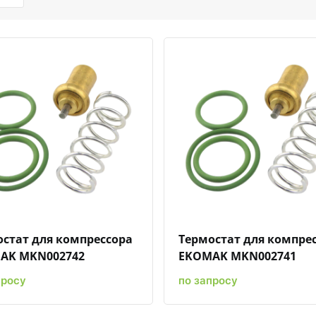
Быстрый просмотр
Добавить к сравнению
Добавить в избранное
Быстрый просмотр
Добавить к сравн
Добавит
стат для компрессора
Термостат для компре
AK MKN002742
EKOMAK MKN002741
просу
по запросу