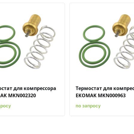
Быстрый просмотр
Добавить к сравнению
Добавить в избранное
Быстрый просмотр
Добавить к сравн
Добавит
стат для компрессора
Термостат для компре
AK MKN002320
EKOMAK MKN000963
просу
по запросу