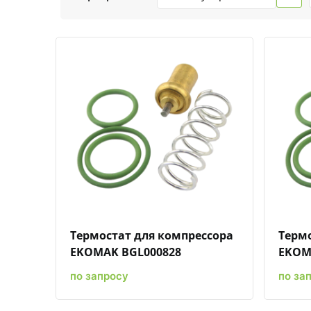
Быстрый просмотр
Добавить к сравнению
Добавить в избранное
Термостат для компрессора
Термо
EKOMAK BGL000828
EKOM
по запросу
по за