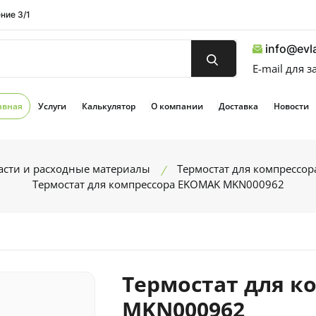
ние 3/1
info@evla
E-mail для 
авная
Услуги
Калькулятор
О компании
Доставка
Новости
асти и расходные материалы
Термостат для компрессор
Термостат для компрессора EKOMAK MKN000962
Термостат для к
MKN000962