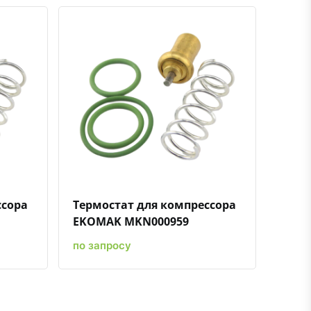
ению
ь в избранное
Быстрый просмотр
Добавить к сравнению
Добавить в избранное
ссора
Термостат для компрессора
EKOMAK MKN000959
по запросу