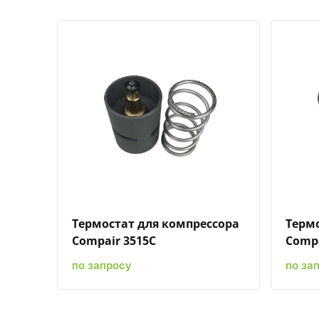
Быстрый просмотр
Добавить к сравнению
Добавить в избранное
Термостат для компрессора
Термо
Compair 3515C
Compa
по запросу
по за