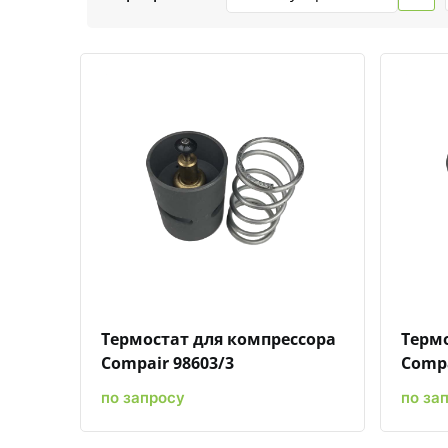
Быстрый просмотр
Добавить к сравнению
Добавить в избранное
Термостат для компрессора
Термо
Compair 98603/3
Compa
по запросу
по за