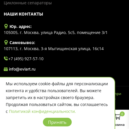
Циклонные сепараторы
НАШИ КОНТАКТЫ
Юр. адрес:
105005, г. Москва, улица Радио, 5с5, помещение 3/1
Самовывоз:
107113, г. Москва, 3-я Мытищинская улица, 16с14
+7 (495) 927-57-10
info@evlart.ru
Мы используем cookie-файлы для персонализации
контента и удобства пользователей. Вы можете
© 2026 Evlart. Сайт несет информационный характер и ни при
запретить их в настройках своего браузера.
каких обстоятельствах не является публичной офертой.
Политика конфиденциальности
Продолжая пользоваться сайтом, вы соглашаетесь
с
Политикой конфиденциальности.
0
Принять
Главная
Каталог
Поиск
Корзина