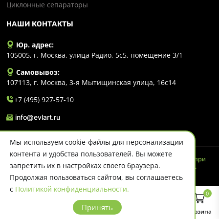
Циклонные сепараторы
НАШИ КОНТАКТЫ
Юр. адрес:
105005, г. Москва, улица Радио, 5с5, помещение 3/1
Самовывоз:
107113, г. Москва, 3-я Мытищинская улица, 16с14
+7 (495) 927-57-10
info@evlart.ru
Мы используем cookie-файлы для персонализации
контента и удобства пользователей. Вы можете
© 2026 Evlart. Сайт несет информационный характер и ни при
запретить их в настройках своего браузера.
каких обстоятельствах не является публичной офертой.
Политика конфиденциальности
Продолжая пользоваться сайтом, вы соглашаетесь
с
Политикой конфиденциальности.
0
Принять
Главная
Каталог
Поиск
Корзина