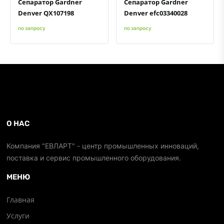
Сепаратор Gardner
Сепаратор Gardner
Denver QX107198
Denver efc03340028
по запросу
по запросу
О НАС
Компания "ЕВЛАРТ" - центр промышленных инноваций,
поставка и сервис промышленного оборудования.
МЕНЮ
Главная
Услуги