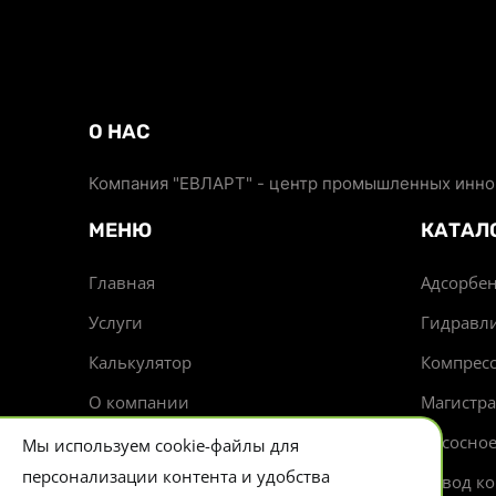
О НАС
Компания "ЕВЛАРТ" - центр промышленных иннов
МЕНЮ
КАТАЛ
Главная
Адсорбен
Услуги
Гидравл
Калькулятор
Компрес
О компании
Магистр
Доставка
Насосно
Мы используем cookie-файлы для
персонализации контента и удобства
Новости
Отвод ко