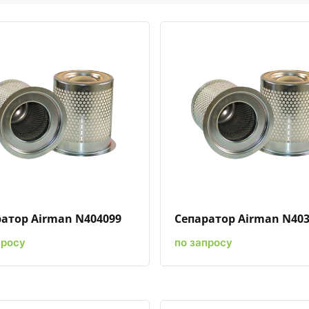
Быстрый просмотр
Добавить к сравнению
Добавить в избранное
Быстрый просмотр
Добавить к сравн
Добавит
атор Airman N404099
Сепаратор Airman N403
просу
по запросу