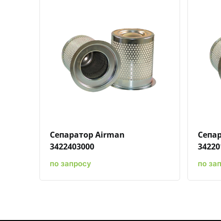
Быстрый просмотр
Добавить к сравнению
Добавить в избранное
Сепаратор Airman
Сепар
3422403000
34220
по запросу
по за