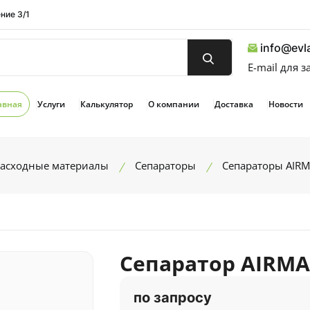
ние 3/1
info@evla
E-mail для 
авная
Услуги
Калькулятор
О компании
Доставка
Новости
расходные материалы
Сепараторы
Сепараторы AIR
Сепаратор AIRMA
по запросу