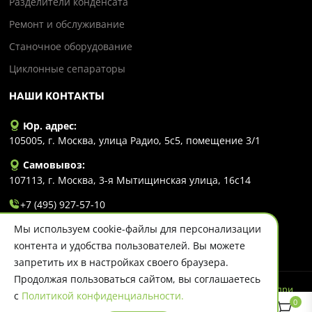
Разделители конденсата
Ремонт и обслуживание
Станочное оборудование
Циклонные сепараторы
НАШИ КОНТАКТЫ
Юр. адрес:
105005, г. Москва, улица Радио, 5с5, помещение 3/1
Самовывоз:
107113, г. Москва, 3-я Мытищинская улица, 16с14
+7 (495) 927-57-10
Мы используем cookie-файлы для персонализации
info@evlart.ru
контента и удобства пользователей. Вы можете
запретить их в настройках своего браузера.
Продолжая пользоваться сайтом, вы соглашаетесь
© 2026 Evlart. Сайт несет информационный характер и ни при
с
Политикой конфиденциальности.
каких обстоятельствах не является публичной офертой.
0
Политика конфиденциальности