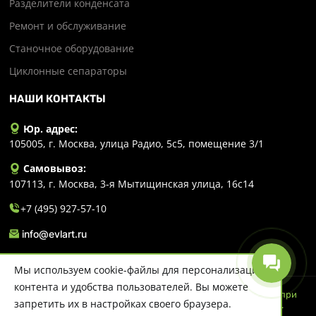
Разделители конденсата
Ремонт и обслуживание
Станочное оборудование
Циклонные сепараторы
НАШИ КОНТАКТЫ
Юр. адрес:
105005, г. Москва, улица Радио, 5с5, помещение 3/1
Самовывоз:
107113, г. Москва, 3-я Мытищинская улица, 16с14
+7 (495) 927-57-10
info@evlart.ru
Мы используем cookie-файлы для персонализации
контента и удобства пользователей. Вы можете
© 2026 Evlart. Сайт несет информационный характер и ни при
запретить их в настройках своего браузера.
каких обстоятельствах не является публичной офертой.
Политика конфиденциальности