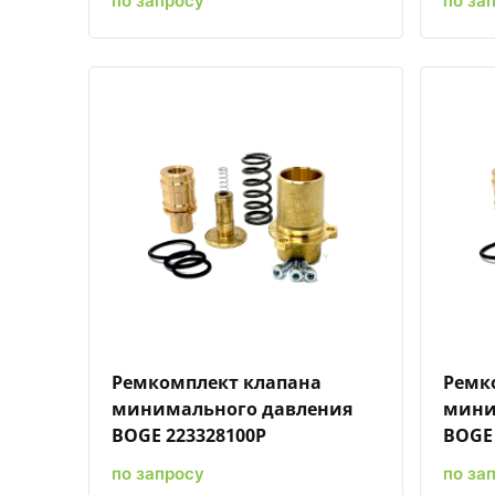
по запросу
по за
Быстрый просмотр
Добавить к сравнению
Добавить в избранное
Ремкомплект клапана
Ремк
минимального давления
мини
BOGE 223328100P
BOGE 
по запросу
по за