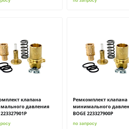
просу
по запросу
Быстрый просмотр
Добавить к сравнению
Добавить в избранное
Быстрый просмотр
Добавить к сравн
Добавит
омплект клапана
Ремкомплект клапана
мального давления
минимального давле
223327901P
BOGE 223327900P
просу
по запросу