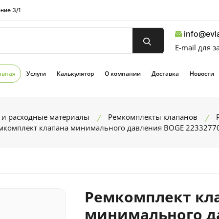
ние 3/1
info@evla
E-mail для 
авная
Услуги
Калькулятор
О компании
Доставка
Новости
 и расходные материалы
Ремкомплекты клапанов
мкомплект клапана минимального давления BOGE 2233277
Ремкомплект кл
минимального д