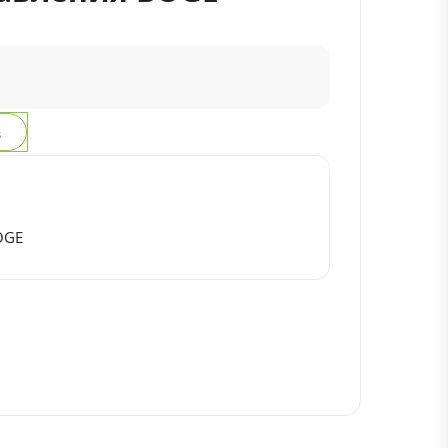
з
OGE