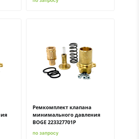
по запросу
ению
ь в избранное
Быстрый просмотр
Добавить к сравнению
Добавить в избранное
Ремкомплект клапана
ния
минимального давления
BOGE 223327701P
по запросу