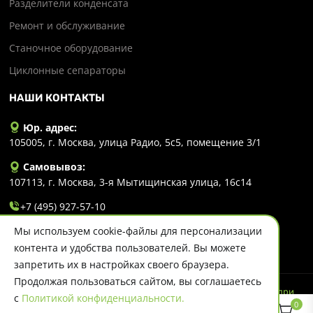
Разделители конденсата
Ремонт и обслуживание
Станочное оборудование
Циклонные сепараторы
НАШИ КОНТАКТЫ
Юр. адрес:
105005, г. Москва, улица Радио, 5с5, помещение 3/1
Самовывоз:
107113, г. Москва, 3-я Мытищинская улица, 16с14
+7 (495) 927-57-10
Мы используем cookie-файлы для персонализации
info@evlart.ru
контента и удобства пользователей. Вы можете
запретить их в настройках своего браузера.
Продолжая пользоваться сайтом, вы соглашаетесь
© 2026 Evlart. Сайт несет информационный характер и ни при
с
Политикой конфиденциальности.
каких обстоятельствах не является публичной офертой.
0
Политика конфиденциальности