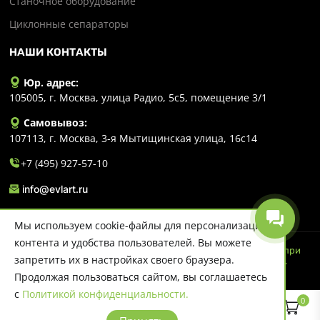
Станочное оборудование
Циклонные сепараторы
НАШИ КОНТАКТЫ
Юр. адрес:
105005, г. Москва, улица Радио, 5с5, помещение 3/1
Самовывоз:
107113, г. Москва, 3-я Мытищинская улица, 16с14
+7 (495) 927-57-10
info@evlart.ru
Мы используем cookie-файлы для персонализации
контента и удобства пользователей. Вы можете
© 2026 Evlart. Сайт несет информационный характер и ни при
запретить их в настройках своего браузера.
каких обстоятельствах не является публичной офертой.
Политика конфиденциальности
Продолжая пользоваться сайтом, вы соглашаетесь
с
Политикой конфиденциальности.
0