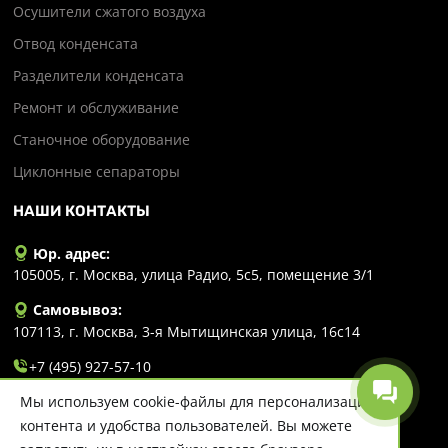
Осушители сжатого воздуха
Отвод конденсата
Разделители конденсата
Ремонт и обслуживание
Станочное оборудование
Циклонные сепараторы
НАШИ КОНТАКТЫ
Юр. адрес:
105005, г. Москва, улица Радио, 5с5, помещение 3/1
Самовывоз:
107113, г. Москва, 3-я Мытищинская улица, 16с14
+7 (495) 927-57-10
Мы используем cookie-файлы для персонализации
info@evlart.ru
контента и удобства пользователей. Вы можете