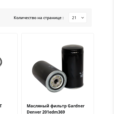
Количество на странице :
ению
ь в избранное
Быстрый просмотр
Добавить к сравнению
Добавить в избранное
T
Масляный фильтр Gardner
Denver 201edm369