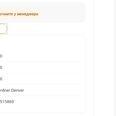
точните у менеджера
з
00
20
00
rdner Denver
9515869