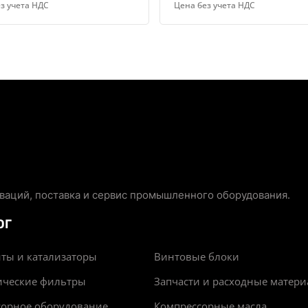
з учета НДС
Цена без учета НДС
аций, поставка и сервис промышленного оборудования.
ОГ
ты и катализаторы
Винтовые блоки
ические фильтры
Запчасти и расходные матер
сорное оборудование
Компрессорные масла