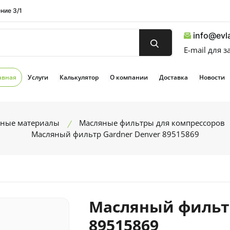
ние 3/1
info@evla
E-mail для 
авная
Услуги
Калькулятор
О компании
Доставка
Новости
дные материалы
Масляные фильтры для компрессоров
Масляный фильтр Gardner Denver 89515869
Масляный фильтр
89515869