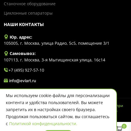
Станочное оборудование
Циклонные сепараторы
НАШИ КОНТАКТЫ
Юр. адрес:
105005, г. Москва, улица Радио, 5с5, помещение 3/1
Самовывоз:
107113, г. Москва, 3-я Мытищинская улица, 16с14
+7 (495) 927-57-10
info@evlart.ru
Мы используем cookie-файлы для персонализации
контента и удобства пользователей. Вы можете
© 2026 Evlart. Сайт несет информационный характер и ни при
запретить их в настройках своего браузера.
каких обстоятельствах не является публичной офертой.
Политика конфиденциальности
Продолжая пользоваться сайтом, вы соглашаетесь
с
Политикой конфиденциальности.
0