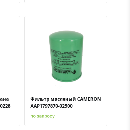
ению
ь в избранное
Быстрый просмотр
Добавить к сравнению
Добавить в избранное
мана
Фильтр масляный CAMERON
0228
AAP1797870-02500
по запросу