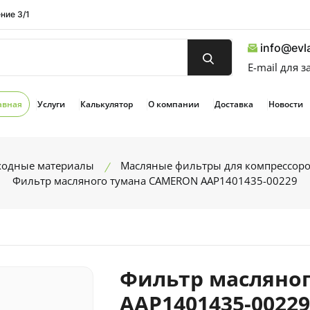
ние 3/1
info@evla
E-mail для 
авная
Услуги
Калькулятор
О компании
Доставка
Новости
сходные материалы
Масляные фильтры для компрессор
Фильтр масляного тумана CAMERON AAP1401435-00229
Фильтр масляно
AAP1401435-0022