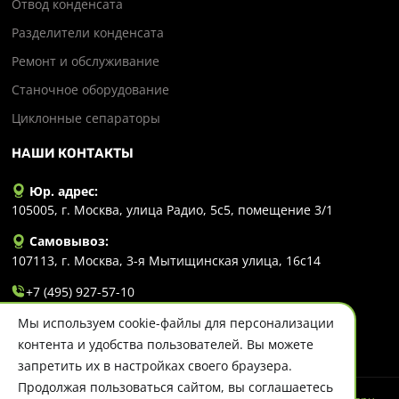
Отвод конденсата
Разделители конденсата
Ремонт и обслуживание
Станочное оборудование
Циклонные сепараторы
НАШИ КОНТАКТЫ
Юр. адрес:
105005, г. Москва, улица Радио, 5с5, помещение 3/1
Самовывоз:
107113, г. Москва, 3-я Мытищинская улица, 16с14
+7 (495) 927-57-10
Мы используем cookie-файлы для персонализации
info@evlart.ru
контента и удобства пользователей. Вы можете
запретить их в настройках своего браузера.
Продолжая пользоваться сайтом, вы соглашаетесь