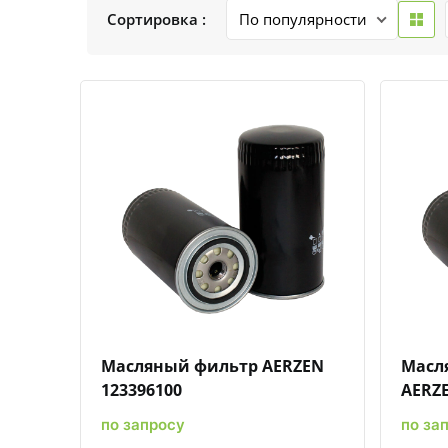
Сортировка :
Быстрый просмотр
Добавить к сравнению
Добавить в избранное
Масляный фильтр AERZEN
Масл
123396100
AERZ
по запросу
по за