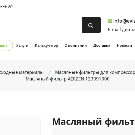
ние 3/1
info@evla
E-mail для 
авная
Услуги
Калькулятор
О компании
Доставка
Новости
асходные материалы
Масляные фильтры для компрессо
Масляный фильтр AERZEN 123091000
Масляный фильтр