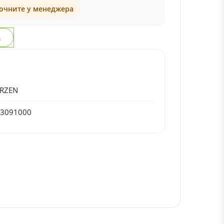
точните у менеджера
з
ERZEN
23091000