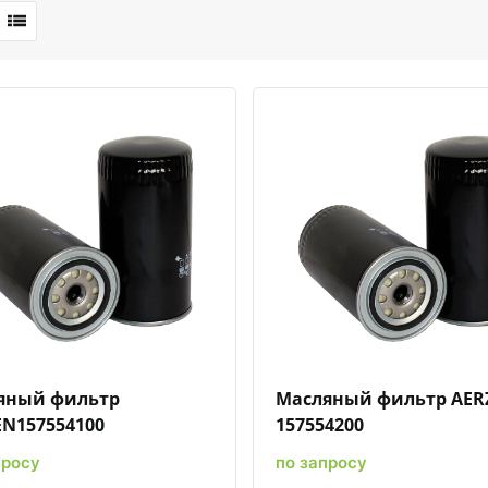
Быстрый просмотр
Добавить к сравнению
Добавить в избранное
Быстрый просмотр
Добавить к сравн
Добавит
яный фильтр
Масляный фильтр AER
EN157554100
157554200
просу
по запросу