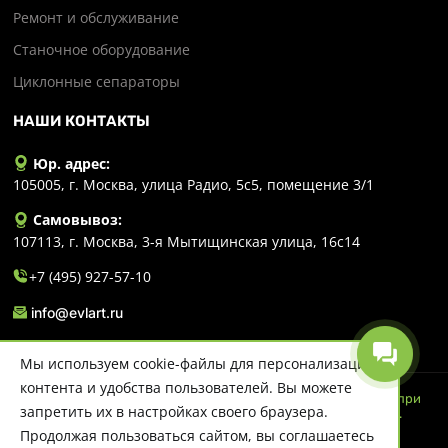
Ремонт и обслуживание
Станочное оборудование
Циклонные сепараторы
НАШИ КОНТАКТЫ
Юр. адрес:
105005, г. Москва, улица Радио, 5с5, помещение 3/1
Самовывоз:
107113, г. Москва, 3-я Мытищинская улица, 16с14
+7 (495) 927-57-10
info@evlart.ru
Мы используем cookie-файлы для персонализации
контента и удобства пользователей. Вы можете
© 2026 Evlart. Сайт несет информационный характер и ни при
запретить их в настройках своего браузера.
каких обстоятельствах не является публичной офертой.
Политика конфиденциальности
Продолжая пользоваться сайтом, вы соглашаетесь