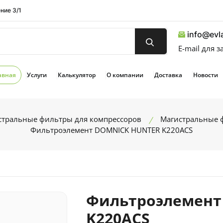
ние 3/1
info@evla
E-mail для 
авная
Услуги
Калькулятор
О компании
Доставка
Новости
стральные фильтры для компрессоров
Магистральные 
Фильтроэлемент DOMNICK HUNTER K220ACS
Фильтроэлемент
K220ACS