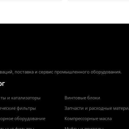
аций, поставка и сервис промышленного оборудования.
ОГ
ты и катализаторы
Винтовые блоки
ические фильтры
Запчасти и расходные матер
сорное оборудование
Компрессорные масла
альные фильтры
Муфты и приводы