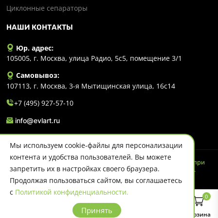
Циклонные сепараторы
НАШИ КОНТАКТЫ
Юр. адрес:
105005, г. Москва, улица Радио, 5с5, помещение 3/1
Самовывоз:
107113, г. Москва, 3-я Мытищинская улица, 16с14
+7 (495) 927-57-10
info@evlart.ru
Мы используем cookie-файлы для персонализации
контента и удобства пользователей. Вы можете
© 2026 Evlart. Сайт несет информационный характер и ни при
запретить их в настройках своего браузера.
каких обстоятельствах не является публичной офертой.
Политика конфиденциальности
Продолжая пользоваться сайтом, вы соглашаетесь
с
Политикой конфиденциальности.
0
Принять
Главная
Каталог
Поиск
Корзина