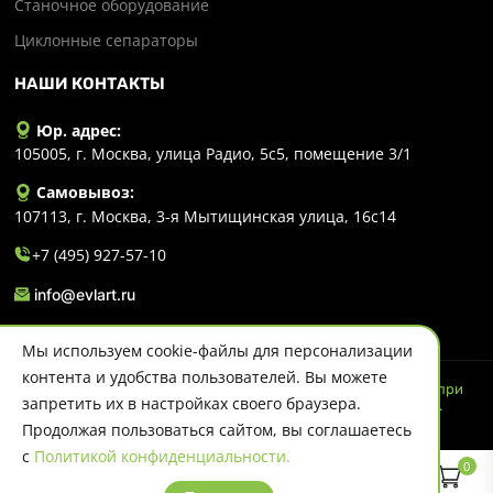
Станочное оборудование
Циклонные сепараторы
НАШИ КОНТАКТЫ
Юр. адрес:
105005, г. Москва, улица Радио, 5с5, помещение 3/1
Самовывоз:
107113, г. Москва, 3-я Мытищинская улица, 16с14
+7 (495) 927-57-10
info@evlart.ru
Мы используем cookie-файлы для персонализации
контента и удобства пользователей. Вы можете
© 2026 Evlart. Сайт несет информационный характер и ни при
запретить их в настройках своего браузера.
каких обстоятельствах не является публичной офертой.
Политика конфиденциальности
Продолжая пользоваться сайтом, вы соглашаетесь
с
Политикой конфиденциальности.
0