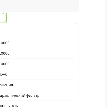
з
.0000
.0000
.0000
YDAC
ермания
дравлический фильтр
600R020ON