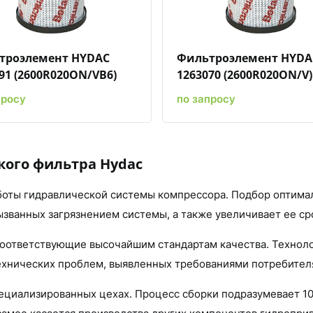
троэлемент HYDAC
Фильтроэлемент HYDA
91 (2600R020ON/VB6)
1263070 (2600R020ON/V)
просу
по запросу
кого фильтра Hydac
боты гидравлической системы компрессора. Подбор оптима
званных загрязнением системы, а также увеличивает ее с
соответствующие высочайшим стандартам качества. Техноло
ехнических проблем, выявленных требованиями потребител
ециализированных цехах. Процесс сборки подразумевает 100