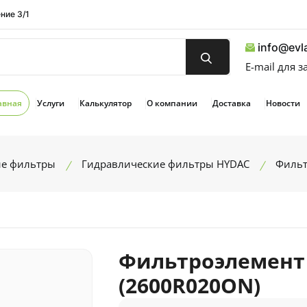
ние 3/1
info@evla
E-mail для 
авная
Услуги
Калькулятор
О компании
Доставка
Новости
ие фильтры
Гидравлические фильтры HYDAC
Фильт
Фильтроэлемент 
(2600R020ON)