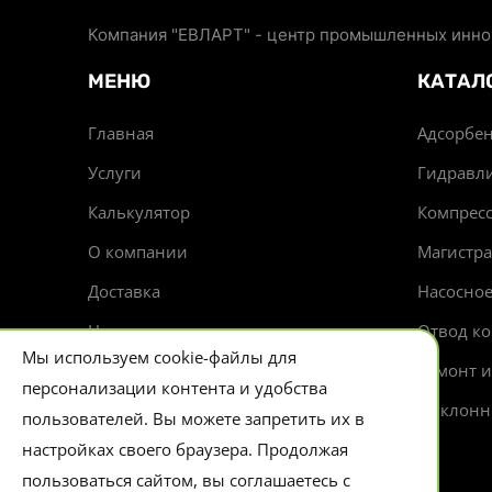
Компания "ЕВЛАРТ" - центр промышленных иннов
МЕНЮ
КАТАЛ
Главная
Адсорбен
Услуги
Гидравл
Калькулятор
Компрес
О компании
Магистр
Доставка
Насосно
Новости
Отвод ко
Мы используем cookie-файлы для
Контакты
Ремонт 
персонализации контента и удобства
Циклонн
пользователей. Вы можете запретить их в
настройках своего браузера. Продолжая
пользоваться сайтом, вы соглашаетесь с