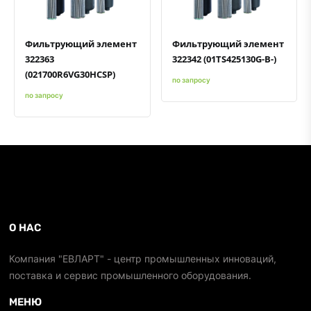
Фильтрующий элемент
Фильтрующий элемент
322363
322342 (01TS425130G-B-)
(021700R6VG30HCSP)
по запросу
по запросу
О НАС
Компания "ЕВЛАРТ" - центр промышленных инноваций,
поставка и сервис промышленного оборудования.
МЕНЮ