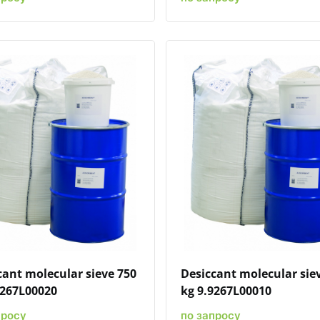
Быстрый просмотр
Добавить к сравнению
Добавить в избранное
Быстрый просмотр
Добавить к сравн
Добавит
cant molecular sieve 750
Desiccant molecular sie
9267L00020
kg 9.9267L00010
просу
по запросу