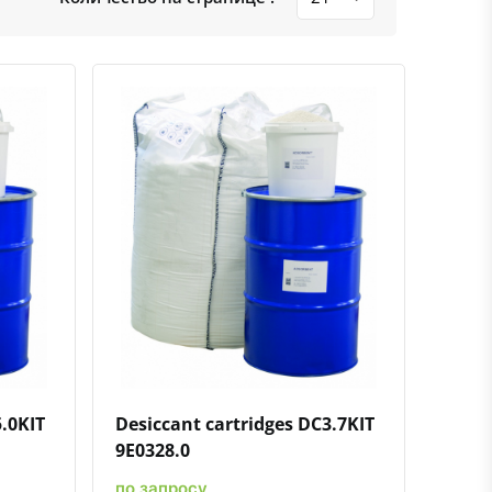
ению
ь в избранное
Быстрый просмотр
Добавить к сравнению
Добавить в избранное
.0KIT
Desiccant cartridges DC3.7KIT
9E0328.0
по запросу