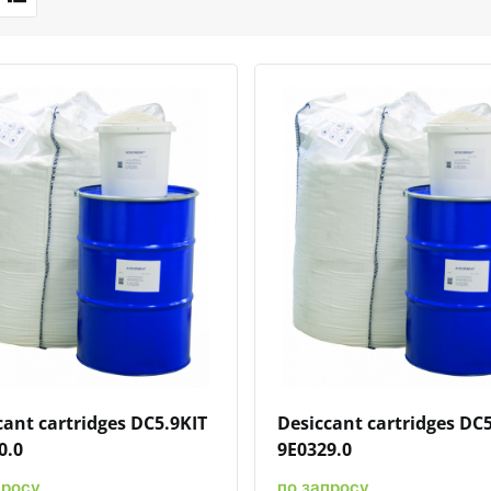
Быстрый просмотр
Добавить к сравнению
Добавить в избранное
Быстрый просмотр
Добавить к сравн
Добавит
cant cartridges DC5.9KIT
Desiccant cartridges DC5
0.0
9E0329.0
просу
по запросу