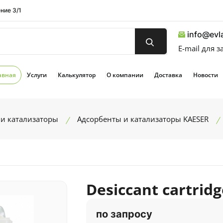
ние 3/1
info@evla
E-mail для 
авная
Услуги
Калькулятор
О компании
Доставка
Новости
и катализаторы
Адсорбенты и катализаторы KAESER
Desiccant cartrid
по запросу