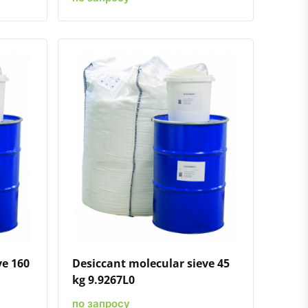
ению
ь в избранное
Быстрый просмотр
Добавить к сравнению
Добавить в избранное
ve 160
Desiccant molecular sieve 45
kg 9.9267L0
по запросу