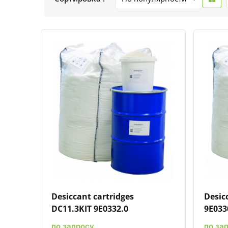
Быстрый просмотр
Добавить к сравнению
Добавить в избранное
Desiccant cartridges
Desic
DC11.3KIT 9E0332.0
9E033
по запросу
по за