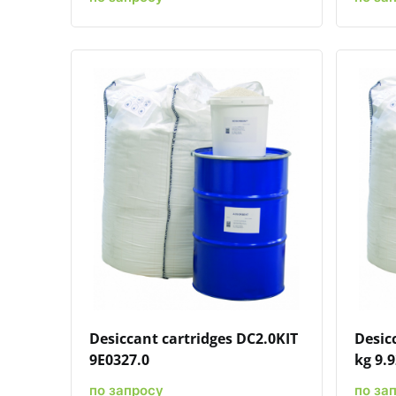
Быстрый просмотр
Добавить к сравнению
Добавить в избранное
Desiccant cartridges DC2.0KIT
Desic
9E0327.0
kg 9.
по запросу
по за