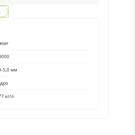
з
eser
0000
0-5,0 мм
едро
77 кг/л