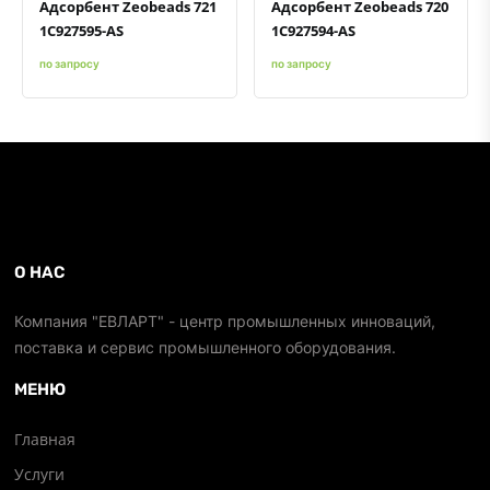
Адсорбент Zeobeads 721
Адсорбент Zeobeads 720
1C927595-AS
1C927594-AS
по запросу
по запросу
О НАС
Компания "ЕВЛАРТ" - центр промышленных инноваций,
поставка и сервис промышленного оборудования.
МЕНЮ
Главная
Услуги