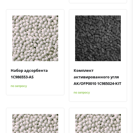
Быстрый просмотр
Добавить к сравнению
Добавить в избранное
Быстрый просмотр
Добавить к сравнению
Добавить в избранное
Набор адсорбента
Комплект
1C986553-AS
активированного угля
AK/OFP0010 1C985024-KIT
по запросу
по запросу