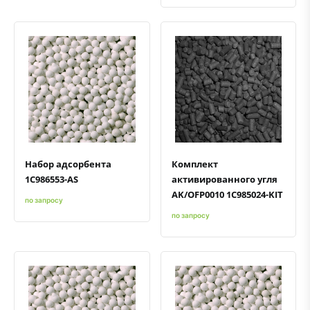
Быстрый просмотр
Добавить к сравнению
Добавить в избранное
Быстрый просмотр
Добавить к сравнению
Добавить в избранное
Набор адсорбента
Комплект
1C986553-AS
активированного угля
AK/OFP0010 1C985024-KIT
по запросу
по запросу