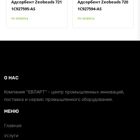
Адсорбент Zeobeads 721
Адсорбент Zeobeads 720
1C927595-AS
1C927594-AS
по запросу
по запросу
О НАС
Компания "ЕВЛАРТ" - центр промышленных инноваций,
поставка и сервис промышленного оборудования.
МЕНЮ
Главная
Услуги